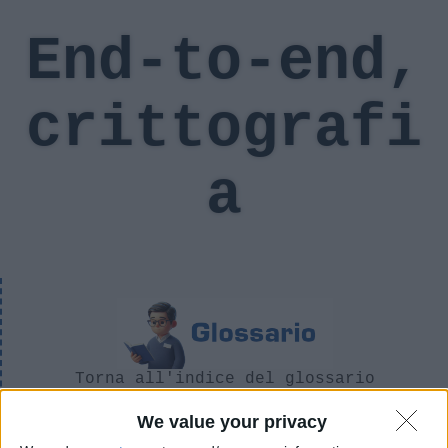
End-to-end,
crittografi
a
Torna all'indice del glossario
We value your privacy