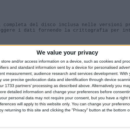
 completa del disco inclusa nelle versioni p
eggere i dati fornendo la crittografia per in
We value your privacy
utilizza la crittografia per proteggere i dat
store and/or access information on a device, such as cookies and pro
ei dati in un formato illeggibile per chiunqu
ifiers and standard information sent by a device for personalised adver
mo di crittografia AES (Advanced Encryption S
tent measurement, audience research and services development.
With 
 use precise geolocation data and identification through device scanni
ur 1733 partners’ processing as described above. Alternatively you may 
ore detailed information and change your preferences before consenti
our personal data may not require your consent, but you have a right t
ografa l’intero volume del disco, inclusi i f
ferences will apply to this website only. You can change your preferen
 i dati siano protetti, anche quelli che potr
y returning to this site and clicking the "Privacy" button at the bottom
r può utilizzare un TPM, un chip hardware pre
l TPM memorizza le chiavi di crittografia e g
tire l’accesso ai dati crittografati.