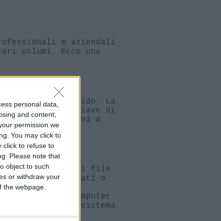
rofessionali e aziendali
teri volumi. Ecco una
i su un disco rigido. La
cess personal data,
e non abbia la chiave di
tising and content,
tandard) con chiavi a
your permission we
ng. You may click to
click to refuse to
ng.
Please note that
o object to such
ile di sistema e i file
ces or withdraw your
ebbero essere creati o
 of the webpage.
sente in molti computer
arantisce che il sistema