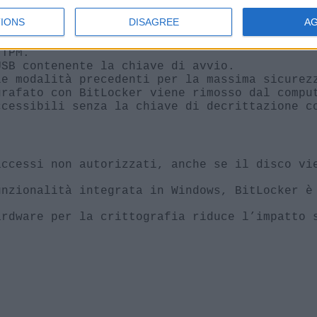
IONS
DISAGREE
A
la protezione.
 TPM.
USB contenente la chiave di avvio.
le modalità precedenti per la massima sicurez
grafato con BitLocker viene rimosso dal compu
ccessibili senza la chiave di decrittazione c
accessi non autorizzati, anche se il disco vi
unzionalità integrata in Windows, BitLocker è
ardware per la crittografia riduce l’impatto 