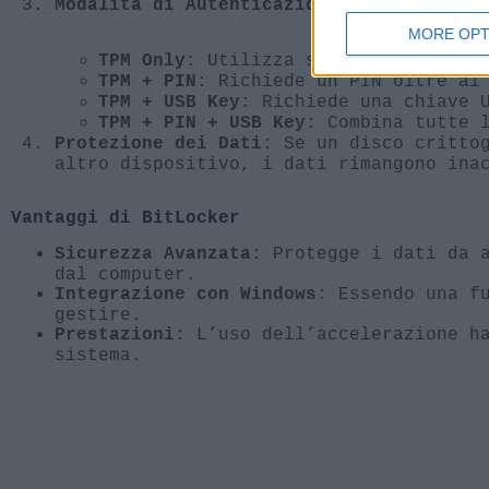
:
Modalità di Autenticazione
MORE OPT
: Utilizza solo il TPM per 
TPM Only
: Richiede un PIN oltre al
TPM + PIN
: Richiede una chiave 
TPM + USB Key
: Combina tutte 
TPM + PIN + USB Key
: Se un disco critto
Protezione dei Dati
altro dispositivo, i dati rimangono ina
Vantaggi di BitLocker
: Protegge i dati da 
Sicurezza Avanzata
dal computer.
: Essendo una f
Integrazione con Windows
gestire.
: L’uso dell’accelerazione h
Prestazioni
sistema.