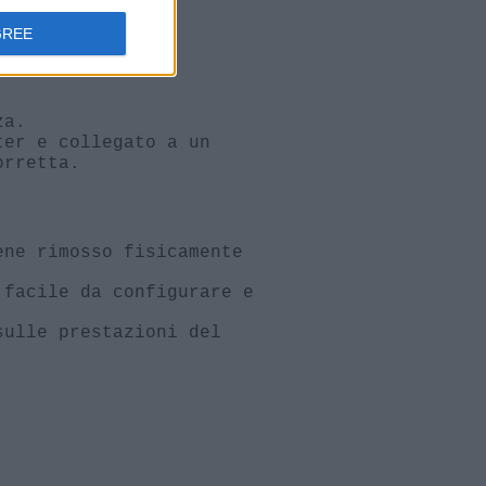
GREE
za.
ter e collegato a un
orretta.
ene rimosso fisicamente
 facile da configurare e
sulle prestazioni del