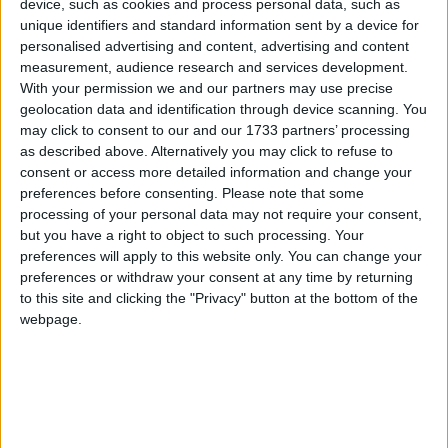
device, such as cookies and process personal data, such as
unique identifiers and standard information sent by a device for
personalised advertising and content, advertising and content
measurement, audience research and services development.
With your permission we and our partners may use precise
geolocation data and identification through device scanning. You
may click to consent to our and our 1733 partners’ processing
as described above. Alternatively you may click to refuse to
consent or access more detailed information and change your
preferences before consenting.
Please note that some
processing of your personal data may not require your consent,
but you have a right to object to such processing. Your
preferences will apply to this website only. You can change your
preferences or withdraw your consent at any time by returning
to this site and clicking the "Privacy" button at the bottom of the
webpage.
Una
è una rete di computer
botnet
infettati da malware e controllati da un
singolo attore, noto come botmaster o bot
herder. Questi computer infetti,