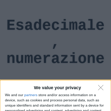
Esadecimale
,
numerazione
We value your privacy
We and our
partners
store and/or access information on a
device, such as cookies and process personal data, such as
Torna all'indice del glossario
unique identifiers and standard information sent by a device for
personalised advertising and content, advertising and content