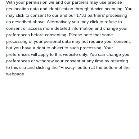
With your permission we and our partners may use precise
geolocation data and identification through device scanning. You
may click to consent to our and our 1733 partners’ processing
as described above. Alternatively you may click to refuse to
consent or access more detailed information and change your
preferences before consenting.
Please note that some
processing of your personal data may not require your consent,
but you have a right to object to such processing. Your
preferences will apply to this website only. You can change your
preferences or withdraw your consent at any time by returning
to this site and clicking the "Privacy" button at the bottom of the
webpage.
Il tutorial è adatto a tutti e le
istruzioni non comportano rischi di
perdite di dati o di instabilità del
sistema.
Il tutorial è adatto agli utenti che non