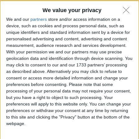
We value your privacy
We and our
partners
store and/or access information on a
device, such as cookies and process personal data, such as
unique identifiers and standard information sent by a device for
personalised advertising and content, advertising and content
measurement, audience research and services development.
With your permission we and our partners may use precise
geolocation data and identification through device scanning. You
may click to consent to our and our 1733 partners’ processing
as described above. Alternatively you may click to refuse to
consent or access more detailed information and change your
preferences before consenting.
Please note that some
processing of your personal data may not require your consent,
but you have a right to object to such processing. Your
preferences will apply to this website only. You can change your
La scheda madre, conosciuta anche come
preferences or withdraw your consent at any time by returning
motherboard o mainboard, è uno dei
to this site and clicking the "Privacy" button at the bottom of the
componenti fondamentali di un computer.
Essa funge da piattaforma principale che
webpage.
collega e permette la comunicazione tra
tutti gli altri componenti hardware del