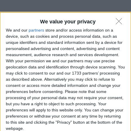
We value your privacy
We and our
partners
store and/or access information on a
device, such as cookies and process personal data, such as
unique identifiers and standard information sent by a device for
personalised advertising and content, advertising and content
measurement, audience research and services development.
With your permission we and our partners may use precise
geolocation data and identification through device scanning. You
may click to consent to our and our 1733 partners’ processing
as described above. Alternatively you may click to refuse to
consent or access more detailed information and change your
preferences before consenting.
Please note that some
processing of your personal data may not require your consent,
but you have a right to object to such processing. Your
preferences will apply to this website only. You can change your
Un
è una delle unità fondamentali di
byte
preferences or withdraw your consent at any time by returning
misura dell’informazione digitale. È
to this site and clicking the "Privacy" button at the bottom of the
composto da
, dove un bit è l’unità
8
bit
webpage.
più piccola di informazione e può assumere