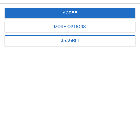
AGREE
Tabella dei multipli del byte
MORE OPTIONS
DISAGREE
NOME
ABBREVIAZIONE
VALORE
Byte
B
8 bit
MegaByte
MB
1024 Byte (1.048.576 byte)
GigaByte
GB
1024 MegaByte (1.073.741.8
TeraByte
TB
1024 GigaByte (1.099.511.62
PetaByte
PB
1024 TeraByte (1.125.899.90
ExaByte
EB
1024 PetaByte (1.152.921.50
ZettaByte
ZB
1024 ExaByte (1.180.591.620
1024 ZettaByte (1.208.925.8