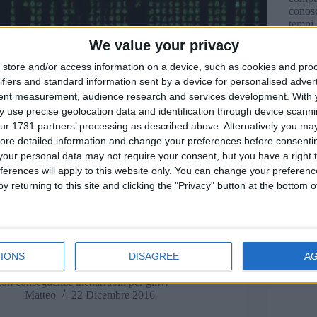
conosc
temp
We value your privacy
store and/or access information on a device, such as cookies and pro
ifiers and standard information sent by a device for personalised adver
tent measurement, audience research and services development.
With 
 use precise geolocation data and identification through device scanni
ur 1731 partners’ processing as described above. Alternatively you may 
ore detailed information and change your preferences before consenti
our personal data may not require your consent, but you have a right t
ferences will apply to this website only. You can change your preferen
y returning to this site and clicking the "Privacy" button at the bottom
Questo è il primo di una serie di articoli dedicati al
tema della sicurezza digitale alla luce dei numerosi
IONS
DISAGREE
A
eventi registrati nel 2016 quali i maxi-furti di
account subiti da Yahoo! e tenuti nascosti per anni,
con conseguenze inenarrabili per gli…
Matteo
22 Dicembre 2016