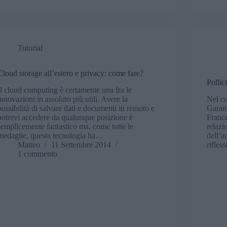
Tutorial
Cloud storage all’estero e privacy: come fare?
Pollic
Il cloud computing è certamente una fra le
innovazioni in assoluto più utili. Avere la
Nel co
possibilità di salvare dati e documenti in remoto e
Garant
potervi accedere da qualunque posizione è
France
semplicemente fantastico ma, come tutte le
relazi
medaglie, questa tecnologia ha…
dell’a
Matteo
11 Settembre 2014
rifles
1 commento