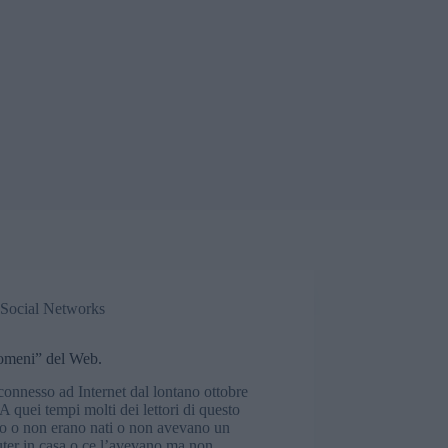
Social Networks
nomeni” del Web.
onnesso ad Internet dal lontano ottobre
A quei tempi molti dei lettori di questo
lo o non erano nati o non avevano un
ter in casa o ce l’avevano ma non