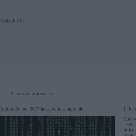
Articoli: 134
Sicurezza informatica
Crittografia: nel 2017 la useremo sempre più.
I “fe
Sono c
1996. 
artico
compu