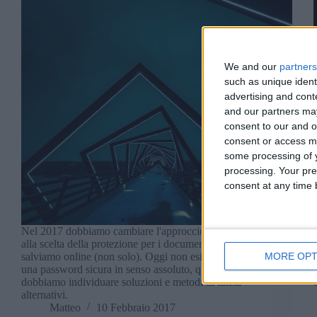
We and our
partners
such as unique ident
advertising and con
and our partners may
consent to our and o
consent or access m
some processing of y
processing. Your pre
consent at any time b
Nel 2017 dobbiamo cambiare l'approccio mentale
alla scelta della protezione per i documenti che
MORE OPT
salviamo online (non solo). Oggi non esiste più
una password sicura in senso assoluto, quindi
dobbiamo individuare soluzioni e metodi di tutela
alternativi.
Matteo
10 Febbraio 2017