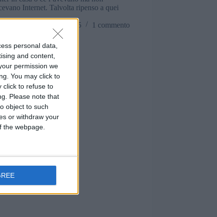
evano Internet. Talvolta ripenso a quei
i…
Matteo
9 Gennaio 2015
1 commento
cess personal data,
tising and content,
your permission we
ng. You may click to
click to refuse to
ng.
Please note that
o object to such
ces or withdraw your
 of the webpage.
GREE