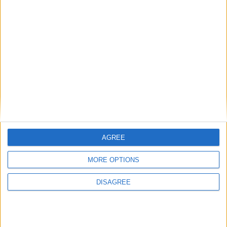
Social Networks
I “fenomeni” del Web.
Sono connesso ad Internet dal lontano ottobre 1996. A quei
tempi molti dei lettori di questo articolo o non erano nati o
non avevano un computer in casa o ce l’avevano ma non
conoscevano Internet. Talvolta ripenso a quei tempi…
9 Gennaio 2015
1 commento
AGREE
MORE OPTIONS
DISAGREE