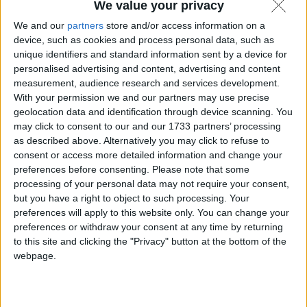
We value your privacy
We and our
partners
store and/or access information on a
device, such as cookies and process personal data, such as
Sicurezza informatica
unique identifiers and standard information sent by a device for
personalised advertising and content, advertising and content
Sradicare il concetto di password sicura.
measurement, audience research and services development.
With your permission we and our partners may use precise
Nel 2017 dobbiamo cambiare l'approccio mentale alla
geolocation data and identification through device scanning. You
scelta della protezione per i documenti che salviamo online
may click to consent to our and our 1733 partners’ processing
(non solo). Oggi non esiste più una password sicura in
as described above. Alternatively you may click to refuse to
senso assoluto, quindi dobbiamo individuare soluzioni e
metodi di tutela alternativi.
consent or access more detailed information and change your
10 Febbraio 2017
preferences before consenting.
Please note that some
processing of your personal data may not require your consent,
but you have a right to object to such processing. Your
preferences will apply to this website only. You can change your
preferences or withdraw your consent at any time by returning
to this site and clicking the "Privacy" button at the bottom of the
webpage.