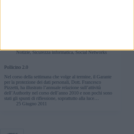
Il cloud computing è certamente una fra le innovazioni in
assoluto più utili. Avere la possibilità di salvare dati e
documenti in remoto e potervi accedere da qualunque
posizione è semplicemente fantastico ma, come tutte le
medaglie, questa tecnologia ha…
11 Settembre 2014
1 commento
Notizie
,
Sicurezza informatica
,
Social Networks
Pollicino 2.0
Nel corso della settimana che volge al termine, il Garante
per la protezione dei dati personali, Dott. Francesco
Pizzetti, ha illustrato l’annuale relazione sull’attività
dell’Authority nel corso dell’anno 2010 e non pochi sono
stati gli spunti di riflessione, soprattutto alla luce…
25 Giugno 2011