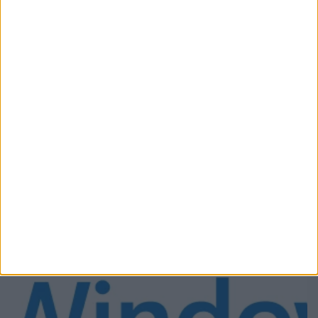
Un gruppo di senatori democratici USA ha scritto alla
FTC per avviare un'indagine sulla presunta condotta
anticoncorrenziale delle intelligenze artificiali.
Matteo
11 Settembre 2024
Notizie
Windows 11 24H2 disponibile per i Copilot+ PC