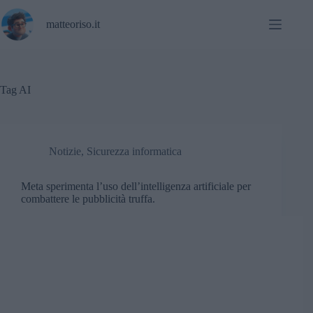
Salta
al
matteoriso.it
contenuto
Tag
AI
Notizie
,
Sicurezza informatica
Meta sperimenta l’uso dell’intelligenza artificiale per
combattere le pubblicità truffa.