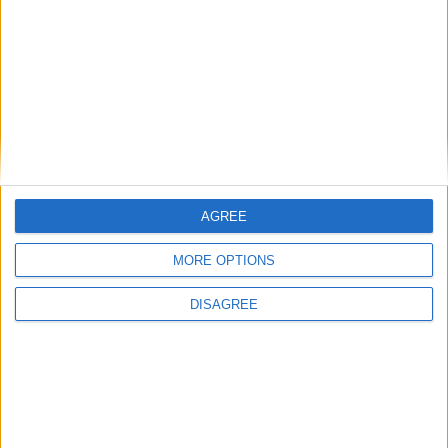
AGREE
Microsoft impiega 34.000 ingegneri per proseguire
sulla strada del miglioramento della sicurezza
informatica, tanto all'interno dell'azienda quanto nei
MORE OPTIONS
suoi prodotti software.
Matteo
24 Settembre 2024
DISAGREE
Notizie