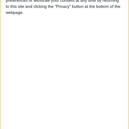
preferences or withdraw your consent at any time by returning
Microsoft investe in Italia per potenziare Cloud e AI
to this site and clicking the "Privacy" button at the bottom of the
webpage.