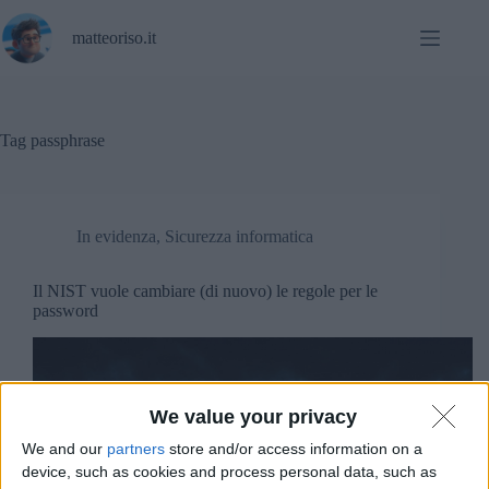
Salta
al
matteoriso.it
contenuto
Tag
passphrase
In evidenza
,
Sicurezza informatica
Il NIST vuole cambiare (di nuovo) le regole per le
password
We value your privacy
We and our
partners
store and/or access information on a
device, such as cookies and process personal data, such as