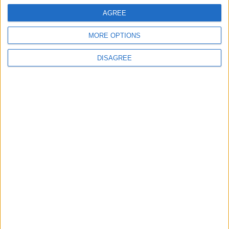
AGREE
Le passphrase: sempre più in prima linea nella
MORE OPTIONS
sicurezza informatica. 30 Maggio 2020 Sicurezza
informatica Torno a stressare su un argomento che mi
sta a cuore: le passphrase. Ne ho già parlato e ho già
DISAGREE
ribadito che dovremmo imparare a usarle…
Matteo
30 Maggio 2020
Sicurezza informatica
Sradicare il concetto di password sicura.