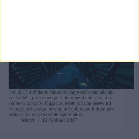
Nel 2017 dobbiamo cambiare l'approccio mentale alla
scelta della protezione per i documenti che salviamo
online (non solo). Oggi non esiste più una password
sicura in senso assoluto, quindi dobbiamo individuare
soluzioni e metodi di tutela alternativi.
Matteo
10 Febbraio 2017