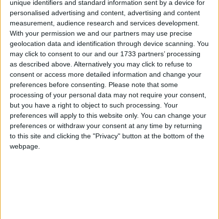
unique identifiers and standard information sent by a device for
personalised advertising and content, advertising and content
measurement, audience research and services development.
With your permission we and our partners may use precise
geolocation data and identification through device scanning. You
may click to consent to our and our 1733 partners’ processing
as described above. Alternatively you may click to refuse to
consent or access more detailed information and change your
preferences before consenting.
Please note that some
processing of your personal data may not require your consent,
but you have a right to object to such processing. Your
preferences will apply to this website only. You can change your
preferences or withdraw your consent at any time by returning
Secondo il NIST troppe regole per la creazione di una
to this site and clicking the "Privacy" button at the bottom of the
password spingerebbero l'utente a usare password
webpage.
troppo deboli ma semplici da ricordare. Ora il NIST
vorrebbe rivedere queste regole canoniche.
Matteo
28 Settembre 2024
1 commento