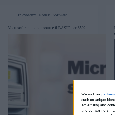
In evidenza
,
Notizie
,
Software
Microsoft rende open source il BASIC per 6502
We and our
partners
such as unique ident
advertising and con
and our partners may