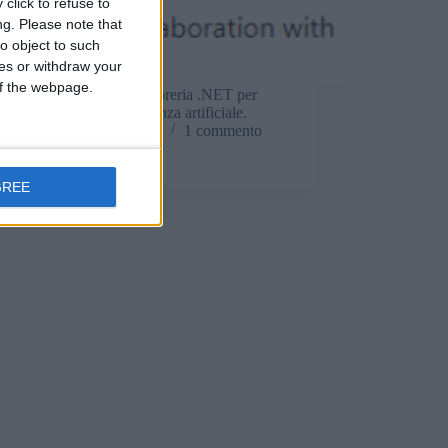
click to refuse to
ng.
Please note that
o object to such
ces or withdraw your
 of the webpage.
 rilascia su GitHub la libreria .NET per
le sue funzioni di intelligenza artificiale.
Matteo
5 Ottobre 2024
1 commento
GREE