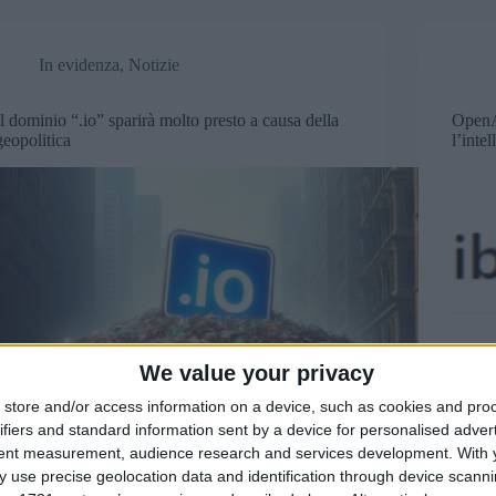
In evidenza
,
Notizie
Il dominio “.io” sparirà molto presto a causa della
OpenA
geopolitica
l’intel
We value your privacy
store and/or access information on a device, such as cookies and pro
ifiers and standard information sent by a device for personalised adver
tent measurement, audience research and services development.
With 
 use precise geolocation data and identification through device scanni