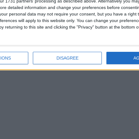
ur 1731 partners’ processing as described above. Alternatively you may 
ore detailed information and change your preferences before consenti
our personal data may not require your consent, but you have a right t
ferences will apply to this website only. You can change your preferen
y returning to this site and clicking the "Privacy" button at the bottom
Nel giro di pochi anni il dominio .io sparirà per
OpenAI
sempre e con esso tutti i siti associati a esso. La
usare 
colpa è della geopolitica.
Matteo
9 Ottobre 2024
1 commento
IONS
DISAGREE
A