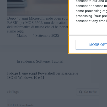
consent to our and o
consent or access m
some processing of y
processing. Your pre
Dopo 48 anni Microsoft rende open source il
consent at any time b
BASIC per MOS 6502, uno dei mattoni fondanti
dell'informatica di massa che ci ha portato dove
siamo oggi.
Matteo
4 Settembre 2025
MORE OPT
In evidenza
,
Software
,
Tutorial
Fido.ps1: uno script Powershell per scaricare le
ISO di Windows 10 e 11.