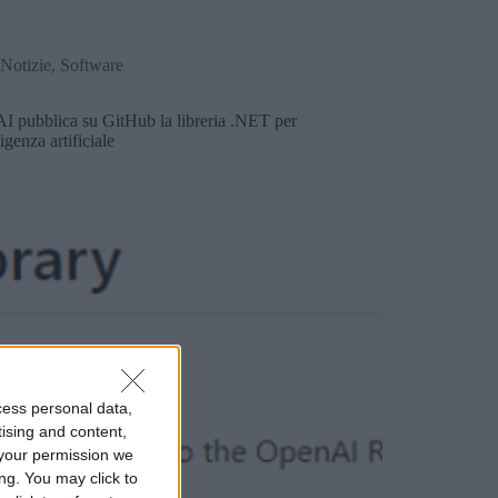
Notizie
,
Software
I pubblica su GitHub la libreria .NET per
ligenza artificiale
cess personal data,
tising and content,
your permission we
ng. You may click to