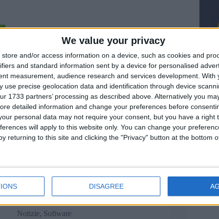
We value your privacy
store and/or access information on a device, such as cookies and pro
ifiers and standard information sent by a device for personalised adver
tent measurement, audience research and services development.
With 
 use precise geolocation data and identification through device scanni
ur 1733 partners’ processing as described above. Alternatively you may 
ore detailed information and change your preferences before consenti
our personal data may not require your consent, but you have a right t
ferences will apply to this website only. You can change your preferen
y returning to this site and clicking the "Privacy" button at the bottom
Microsoft 365 si appresta a cambiare dal 1°
Chrome
novembre 2024.
aggior
Matteo
7 Ottobre 2024
1 commento
IONS
DISAGREE
A
Notizie
,
Software