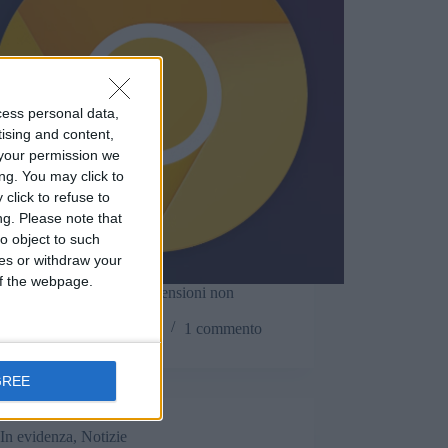
cess personal data,
tising and content,
your permission we
ng. You may click to
click to refuse to
ng.
Please note that
o object to such
ces or withdraw your
 of the webpage.
 presto disabiliterà le estensioni non
nate al Manifest v3.
Matteo
7 Ottobre 2024
1 commento
GREE
In evidenza
,
Notizie