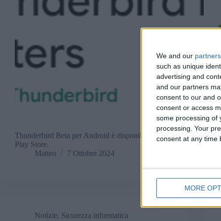
We and our
partners
such as unique ident
advertising and con
and our partners may
consent to our and o
consent or access m
some processing of y
processing. Your pre
Thunderbird Beta per Android è disponibile nel
consent at any time b
Play Store.
Matteo
7 Ottobre 2024
MORE OPT
Notizie
,
Sicurezza informatica