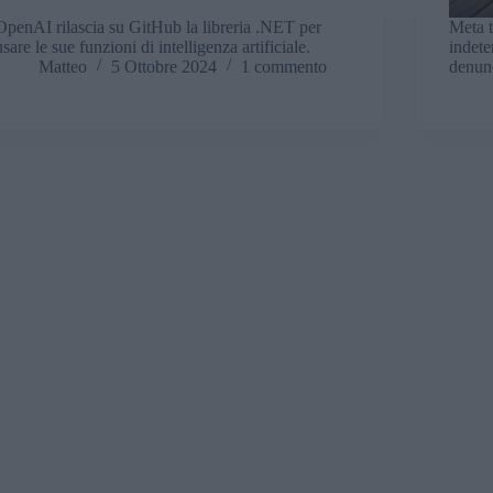
OpenAI rilascia su GitHub la libreria .NET per
Meta t
usare le sue funzioni di intelligenza artificiale.
indete
Matteo
5 Ottobre 2024
1 commento
denunc