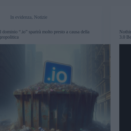
In evidenza
,
Notizie
Il dominio “.io” sparirà molto presto a causa della
Nothin
geopolitica
3.0 B