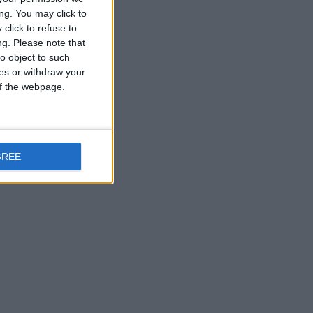
windows
usa
witter
ng. You may click to
click to refuse to
ng.
Please note that
o object to such
ces or withdraw your
 of the webpage.
GREE