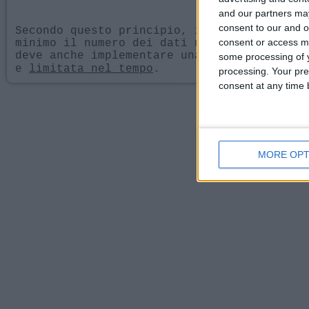
and our partners may
consent to our and o
Secondo questo principio, il trattamento n
consent or access m
minimo il numero dei dati necessari per l’
deve anche implementare una politica di
da
some processing of y
e
limitata nel tempo
.
processing. Your pre
consent at any time b
MORE OPT