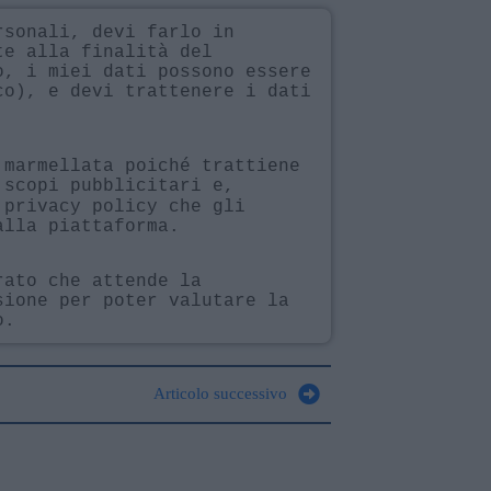
rsonali, devi farlo in
te alla finalità del
o, i miei dati possono essere
co), e devi trattenere i dati
 marmellata poiché trattiene
scopi pubblicitari e,
 privacy policy che gli
alla piattaforma.
rato che attende la
sione per poter valutare la
o.
Articolo successivo