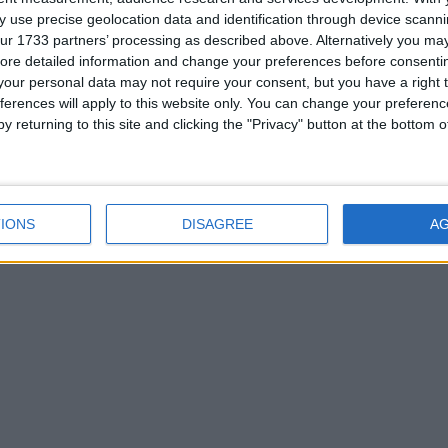
Telegram
t
networks
 use precise geolocation data and identification through device scanni
ur 1733 partners’ processing as described above. Alternatively you may 
on solo deve ridurre al
ore detailed information and change your preferences before consenti
effettuazione dello stesso ma
ta retention
scrupolosa
our personal data may not require your consent, but you have a right t
ferences will apply to this website only. You can change your preferen
y returning to this site and clicking the "Privacy" button at the bottom
IONS
DISAGREE
A