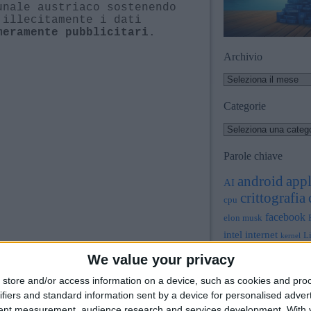
unale austriaco sostenendo
 illecitamente i dati
.
meramente pubblicitari
Archivio
Categorie
Parole chiave
app
android
AI
crittografia
cpu
facebook
elon musk
intel
internet
L
kernel
microsoft
We value your privacy
o
a sintesi sul sito NOYB.eu)
Pavel Durov
phish
o di Meta, in aperta
store and/or access information on a device, such as cookies and pro
sicurezza info
l GDPR:
la minimizzazione del
ifiers and standard information sent by a device for personalised adver
tent measurement, audience research and services development.
With 