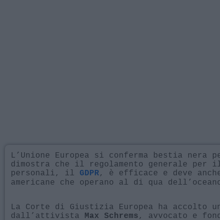
L’Unione Europea si conferma bestia nera p
dimostra che il regolamento generale per i
personali, il
, è efficace e deve anch
GDPR
americane che operano al di qua dell’ocean
La Corte di Giustizia Europea ha accolto u
dall’attivista
, avvocato e fo
Max Schrems