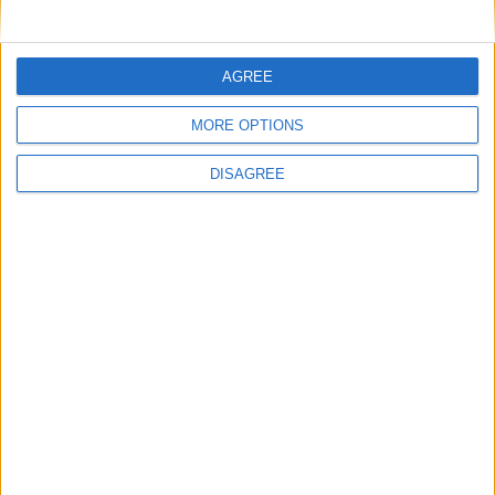
AGREE
MORE OPTIONS
DISAGREE
In evidenza
,
Notizie
,
Software
Mozilla rilascia Thunderbird Beta per Android
Thunderbird Beta per Android è disponibile nel Play Store.
7 Ottobre 2024