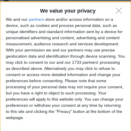
We value your privacy
We and our
partners
store and/or access information on a
device, such as cookies and process personal data, such as
unique identifiers and standard information sent by a device for
personalised advertising and content, advertising and content
measurement, audience research and services development.
With your permission we and our partners may use precise
geolocation data and identification through device scanning. You
In evidenza
,
Notizie
,
Sicurezza informatica
may click to consent to our and our 1733 partners’ processing
as described above. Alternatively you may click to refuse to
The Internet Archive ha subito un attacco DDoS e un data
consent or access more detailed information and change your
breach nello stesso momento.
preferences before consenting.
Please note that some
Solo una domanda: perché attaccare un servizio così utile
processing of your personal data may not require your consent,
alla comunità?
but you have a right to object to such processing. Your
10 Ottobre 2024
1 commento
preferences will apply to this website only. You can change your
preferences or withdraw your consent at any time by returning
to this site and clicking the "Privacy" button at the bottom of the
webpage.