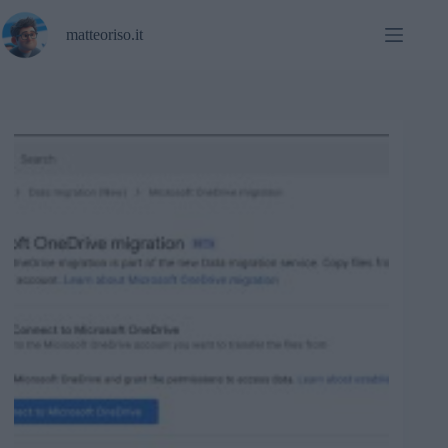
Salta
al
matteoriso.it
contenuto