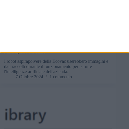
Notizie
,
Sicurezza informatica
Aspirapolvere robot Ecovac raccolgono dati per addestrare
l’intelligenza artificiale
I robot aspirapolvere della Ecovac userebbero immagini e
dati raccolti durante il funzionamento per istruire
l'intelligenze artificiale dell'azienda.
7 Ottobre 2024
1 commento