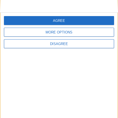
AGREE
MORE OPTIONS
DISAGREE
Social Networks
BlueSky supera i 9 milioni di iscritti
BlueSky supera i 9 milioni di iscritti grazie al ban brasiliano
inflitto a X.
9 Settembre 2024
1 commento