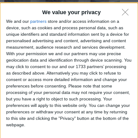
We value your privacy
We and our
partners
store and/or access information on a
device, such as cookies and process personal data, such as
unique identifiers and standard information sent by a device for
personalised advertising and content, advertising and content
measurement, audience research and services development.
With your permission we and our partners may use precise
Notizie
geolocation data and identification through device scanning. You
may click to consent to our and our 1733 partners’ processing
as described above. Alternatively you may click to refuse to
USA: le AI violano la concorrenza per i senatori
consent or access more detailed information and change your
democratici
preferences before consenting.
Please note that some
Un gruppo di senatori democratici USA ha scritto alla FTC
processing of your personal data may not require your consent,
per avviare un'indagine sulla presunta condotta
but you have a right to object to such processing. Your
anticoncorrenziale delle intelligenze artificiali.
preferences will apply to this website only. You can change your
11 Settembre 2024
preferences or withdraw your consent at any time by returning
to this site and clicking the "Privacy" button at the bottom of the
webpage.