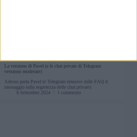
In evidenza
,
Notizie
La versione di Pavel (e le chat private di Telegram
verranno moderate)
Adesso parla Pavel (e Telegram rimuove dalle FAQ il
messaggio sulla segretezza delle chat private)
6 Settembre 2024
1 commento