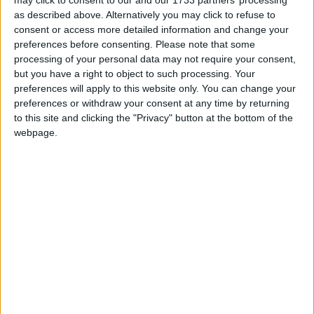
may click to consent to our and our 1733 partners’ processing
as described above. Alternatively you may click to refuse to
consent or access more detailed information and change your
preferences before consenting.
Please note that some
processing of your personal data may not require your consent,
but you have a right to object to such processing. Your
preferences will apply to this website only. You can change your
preferences or withdraw your consent at any time by returning
to this site and clicking the "Privacy" button at the bottom of the
webpage.
Ormai da molti anni ci si aspetta che
Linux inizi a essere più presente nel
settore dei sistemi operativi desktop ma
il dominio di
, sebbene lergemente
Windows