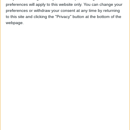
Nothing annuncia le date del rilascio di Nothing OS
preferences will apply to this website only. You can change your
3.0 Beta (basato su Android 15) per i suoi smartphone
preferences or withdraw your consent at any time by returning
Matteo
8 Ottobre 2024
1 commento
to this site and clicking the "Privacy" button at the bottom of the
webpage.
In evidenza
,
Notizie
,
Software
Mozilla rilascia Thunderbird Beta per Android