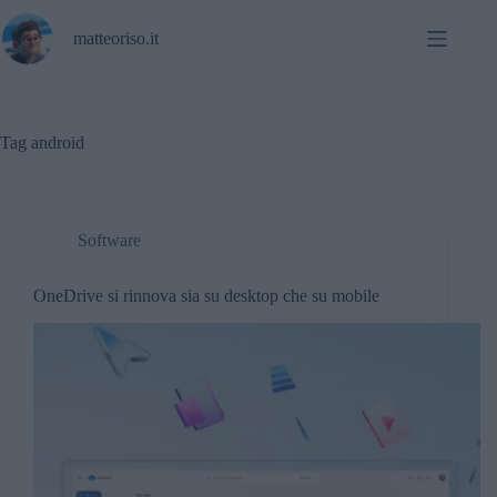
Salta
al
matteoriso.it
contenuto
Tag
android
Software
OneDrive si rinnova sia su desktop che su mobile