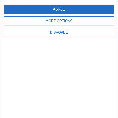
AGREE
MORE OPTIONS
DISAGREE
Scoperta una serie di applicazioni Android che
diffondono un malware in grado di rubare dati e
infoprmazioni attraverso l'OCR delle immagini.