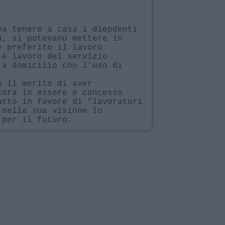
va tenere a casa i diepdenti
à, si potevano mettere in
è preferito il lavoro
 è lavoro del servizio
 a domicilio con l’uso di
o il merito di aver
cora in essere e concesso
utto in favore di “lavoratori
 nella sua visione lo
 per il futuro.