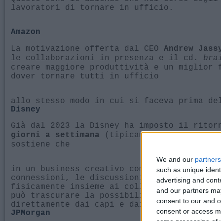
lavoratori di tornare in ufficio.
Amazon
La motivazione offerta dal CEO
Andrew Jass
le collaborazioni in presenza e il cd.
bra
creare maggiore produttività e un miglior 
dover tornare tutti in ufficio
allo stesso modo in cui si faceva prima de
Disney
Già dal 2023 la Disney ha imposto il rito
(tipicamente da lunedì a
giorni a settimana
sostiene che
We and our
partners
in un business creativo come il nostro, nu
such as unique ident
connessioni, le discussioni e le analisi c
advertising and con
fisicamente insieme ai colleghi nella stes
and our partners may
può trascurare la possibilità di crescere 
consent to our and o
direttamente dai capi e dai colleghi con m
consent or access m
JPMorgan