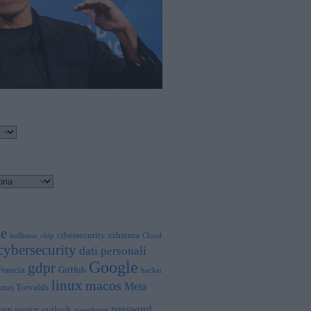
le
cibersecurity
cifratura
bullismo
chip
Cloud
cybersecurity
dati personali
Google
gdpr
Francia
GitHub
hacker
linux
macos
Meta
inus Torvalds
password
pen source
outlook
passphrase