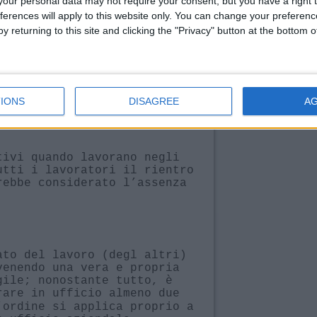
our personal data may not require your consent, but you have a right t
e del lavoro in presenza e
ferences will apply to this website only. You can change your preferen
affermando semplicemente che
y returning to this site and clicking the "Privacy" button at the bottom
na per chi vuole sfondare.
nziare in ufficio almeno tre
 attivamente le presenze in
IONS
DISAGREE
A
tivi quando lavorano negli
utti i lavoratori il rientro
rebbe considerato l’assenza
ato del lavoro (degl altri)
venendo una vera e propria
gile; nonostante tutto, è
are in ufficio almeno due
’ordine si applica proprio a