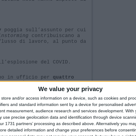
poggia sull’assunto per cui
y
instorming
contribuiscano a
flusso di lavoro, al punto da
ll’esplosione del COVID.
rno in ufficio per
quattro
 giovedì). Il CEO Bob Iger
We value your privacy
store and/or access information on a device, such as cookies and pro
lla può sostituire le
ifiers and standard information sent by a device for personalised adver
he derivano dallo stare
tent measurement, audience research and services development.
With 
sa stanza, così come non si
 use precise geolocation data and identification through device scanni
professionalmente apprendendo
ur 1731 partners’ processing as described above. Alternatively you may 
aggiore esperienza.
ore detailed information and change your preferences before consenti