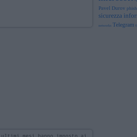
Pavel Durov
phish
sicurezza info
Telegram
t
networks
 ultimi mesi hanno imposto ai