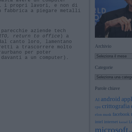
i i propri lavori, e non di
n fabbrica a piegare metalli
 parecchie aziende tech
RTO, return to office
) a
dal canto loro, lamentano
Archivio
retti a trascorrere molto
raurbano per poter
 davanti a un computer).
Categorie
Parole chiave
app
android
AI
crittografia
cpu
facebook
elon musk
intel
internet
L
kernel
microsoft
o