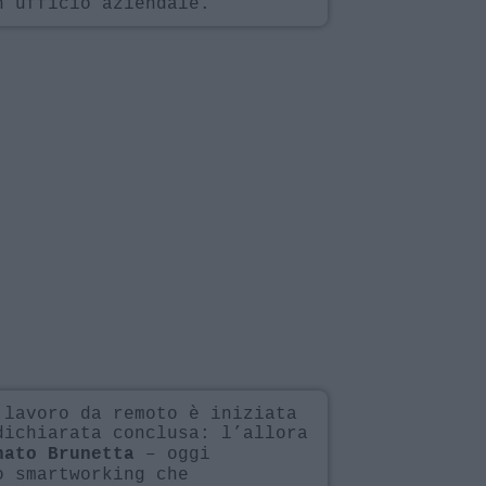
n ufficio aziendale.
 lavoro da remoto è iniziata
ichiarata conclusa: l’allora
– oggi
nato Brunetta
 smartworking che