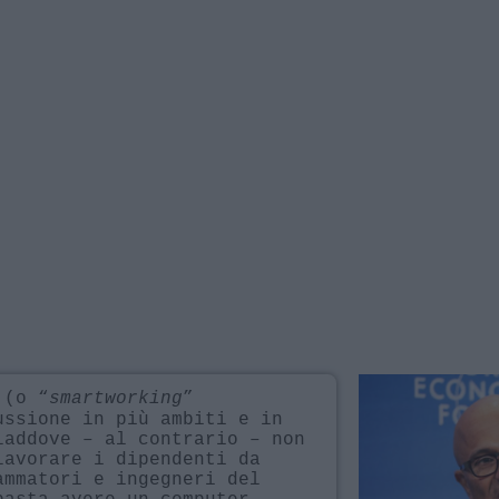
 (o “
smartworking
”
ussione in più ambiti e in
laddove – al contrario – non
lavorare i dipendenti da
ammatori e ingegneri del
basta avere un computer