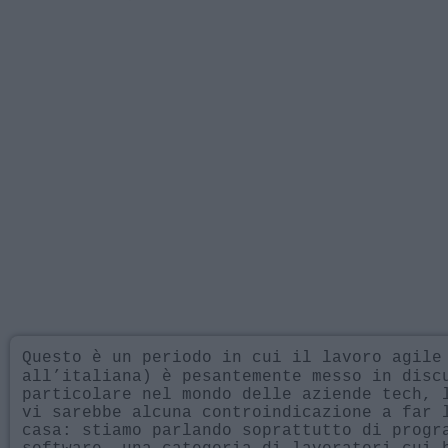
Questo è un periodo in cui il lavoro agile
all’italiana) è pesantemente messo in disc
particolare nel mondo delle aziende tech, 
vi sarebbe alcuna controindicazione a far 
casa: stiamo parlando soprattutto di progr
software, una categoria di lavoratori cui 