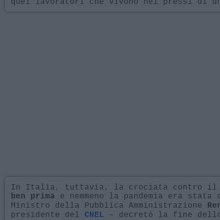
quei lavoratori che vivono nei pressi di u
In Italia, tuttavia, la crociata contro il
e nemmeno la pandemia era stata d
ben prima
Ministro della Pubblica Amministrazione
Re
presidente del
– decretò la fine dello
CNEL