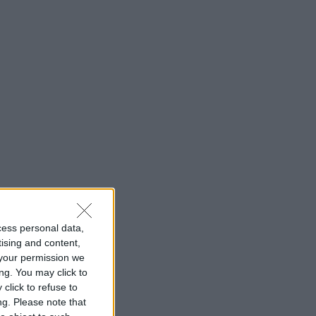
cess personal data,
tising and content,
your permission we
ng. You may click to
click to refuse to
ng.
Please note that