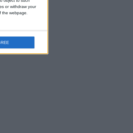
o object to such
ces or withdraw your
 of the webpage.
GREE