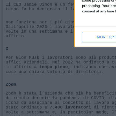
some processing of y
Il CEO Jamie Dimon è un fevente sostenitor
processing. Your pre
tempo fa ha denigrato il lavoro da remoto 
consent at any time b
non funziona per i più giovani, non funzio
Dall’aprile 2023 i lavoratori devono prese
volte in una settimana e l’azienda traccia
ufficio.
MORE OPT
X
Per Elon Musk i lavoratori sono più produt
uffici aziendali. Nel 2022 ha ordinato a t
in ufficio
, indicando che av
a tempo pieno
come una chiara volontà di dimettersi.
Zoom
Zoom è stata l’azienda che più ha benefici
da remoto durante la pandemia di COVID, di
icona da associare al concetto di lavoro a
stato ordinato a
di rientr
7.400 lavoratori
volte a settimana e, in particolar modo, l