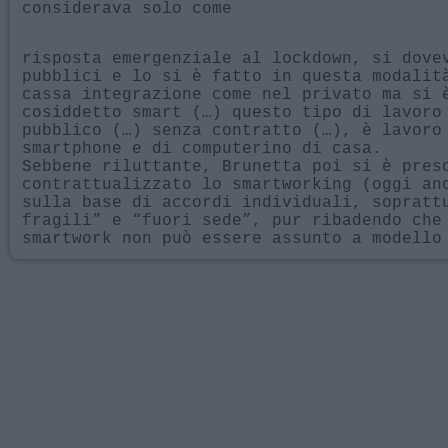
considerava solo come
risposta emergenziale al lockdown, si dove
pubblici e lo si è fatto in questa modalit
cassa integrazione come nel privato ma si 
cosiddetto smart (…) questo tipo di lavoro
pubblico (…) senza contratto (…), è lavoro
smartphone e di computerino di casa.
Sebbene riluttante, Brunetta poi si è pres
contrattualizzato lo smartworking (oggi an
sulla base di accordi individuali, sopratt
fragili” e “fuori sede”, pur ribadendo che
smartwork non può essere assunto a modello