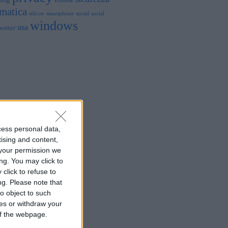
rmatica
silicon
smartphone
social
social
windows
usa
witter
cess personal data,
tising and content,
your permission we
ng. You may click to
click to refuse to
ng.
Please note that
o object to such
ces or withdraw your
 of the webpage.