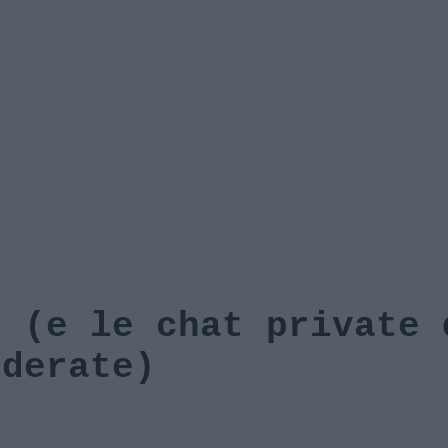
l (e le chat private 
oderate)