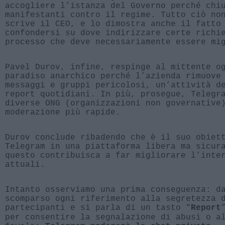
accogliere l’istanza del Governo perché chi
manifestanti contro il regime. Tutto ciò no
scrive il CEO, e lo dimostra anche il fatto
confondersi su dove indirizzare certe richi
processo che deve necessariamente essere mi
Pavel Durov, infine, respinge al mittente o
paradiso anarchico perché l’azienda rimuove
messaggi e gruppi pericolosi, un’attività d
report quotidiani. In più, prosegue, Telegr
diverse ONG (organizzazioni non governative
moderazione più rapide.
Durov conclude ribadendo che è il suo obiet
Telegram in una piattaforma libera ma sicur
questo contribuisca a far migliorare l’inte
attuali.
Intanto osserviamo una prima conseguenza: d
scomparso ogni riferimento alla segretezza 
partecipanti e si parla di un tasto “
Report
per consentire la segnalazione di abusi o a