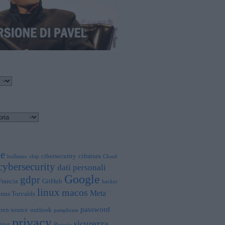
le
cibersecurity
cifratura
bullismo
chip
Cloud
cybersecurity
dati personali
Google
gdpr
Francia
GitHub
hacker
linux
macos
Meta
inus Torvalds
password
pen source
outlook
passphrase
privacy
sicurezza
ing
Russia