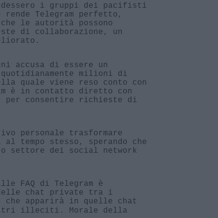
udessero i gruppi dei pacifisti
n rende Telegram perfetto,
 che le autorità possono
este di collaborazione, un
gliorato.
gni accusa di essere un
 quotidianamente milioni di
ella quale viene reso conto con
am è in contatto diretto con
) per consentire richieste di
tivo personale trasformare
a al tempo stesso, sperando che
ro settore dei social network
alle FAQ di Telegram è
delle chat private tra i
” che apparirà in quelle chat
ltri illeciti. Morale della