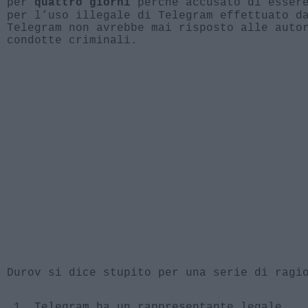
per
perché accusato di essere
quattro giorni
per l’uso illegale di Telegram effettuato d
Telegram non avrebbe mai risposto alle auto
condotte criminali.
Durov si dice stupito per una serie di ragi
Telegram ha un rappresentante legale