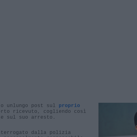
to unlungo post sul
proprio
rto ricevuto, cogliendo così
se sul suo arresto.
nterrogato dalla polizia