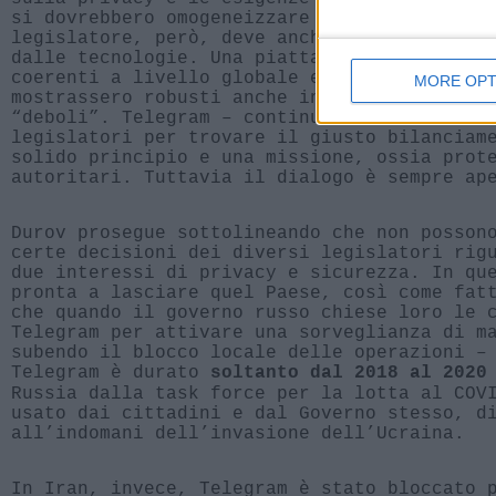
si dovrebbero omogeneizzare normative local
legislatore, però, deve anche tenere in con
dalle tecnologie. Una piattaforma vorrebbe 
coerenti a livello globale e, contemporanea
MORE OPT
mostrassero robusti anche in quei Paesi in 
“deboli”. Telegram – continua Durov – è da 
legislatori per trovare il giusto bilanciam
solido principio e una missione, ossia prot
autoritari. Tuttavia il dialogo è sempre ap
Durov prosegue sottolineando che non posson
certe decisioni dei diversi legislatori rig
due interessi di privacy e sicurezza. In qu
pronta a lasciare quel Paese, così come fat
che quando il governo russo chiese loro le 
Telegram per attivare una sorveglianza di m
subendo il blocco locale delle operazioni –
Telegram è durato
soltanto dal 2018 al 2020
Russia dalla task force per la lotta al COV
usato dai cittadini e dal Governo stesso, d
all’indomani dell’invasione dell’Ucraina.
In Iran, invece, Telegram è stato bloccato 