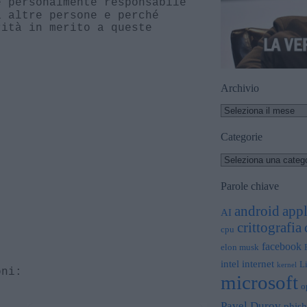
 personalmente responsabile
a altre persone e perché
rità in merito a queste
Archivio
Categorie
Parole chiave
app
android
AI
crittografia
cpu
facebook
elon musk
intel
internet
L
kernel
oni:
microsoft
o
Pavel Durov
phish