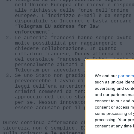
nell’Unione Europea che riceve e rispon
alle richieste delle forze dell’ordine
europee. L’indirizzo e-mail è da sempre
disponibile su Internet e basta cercare
“
Telegram EU address for law
“.
enforcement
Le autorità francesi hanno sempre avuto
molte possibilità per raggiungerlo e
chiedere collaborazione. In quanto
cittadino francese, Durov afferma di es
del consolate francese in Dubai, tanto 
personalmente aiutati a mettere in pied
Telegram per agevolare la lotta al terr
Se uno Stato non gradisce un servizio i
We and our
partners
prevederebbe l’avvio di un’azione legal
such as unique ident
leggi dell’era anteriore agli smartphon
advertising and con
crimini commessi da terzi sulla piattaf
and our partners may
approccio del tutto sbagliato. Costruir
consent to our and o
per se. Nessun innovatore costruirà nuo
consent or access m
essere accusato per il potenziale abuso
some processing of y
processing. Your pre
Durov continua affermando che trovare il gi
consent at any time b
sicurezza non è semplice. BIsogna assolutam
sulla privacy e le esigenze operative delle