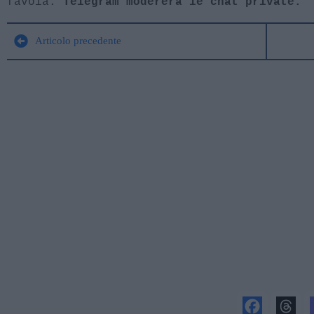
favola:
Telegram modererà le chat private.
Articolo precedente