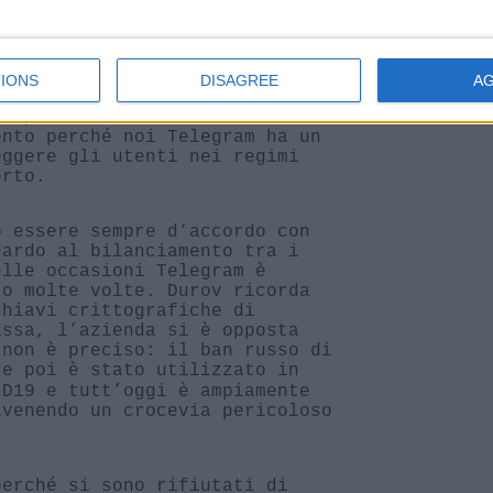
i con la normativa europea. Il
siderazione certi limiti posti
che i propri processi fossero
mente, che questi si
IONS
DISAGREE
A
cui le leggi sono “strane” o
sempre in contatto con i
ento perché noi Telegram ha un
eggere gli utenti nei regimi
erto.
o essere sempre d’accordo con
uardo al bilanciamento tra i
elle occasioni Telegram è
to molte volte. Durov ricorda
chiavi crittografiche di
assa, l’azienda si è opposta
 non è preciso: il ban russo di
e poi è stato utilizzato in
ID19 e tutt’oggi è ampiamente
ivenendo un crocevia pericoloso
perché si sono rifiutati di