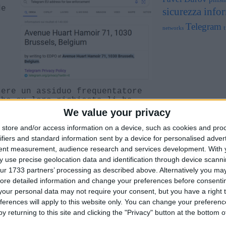
de
sicurezza info
Telegram
t
networks
sere un assiduo frequentatore
che su loro richiesta li ha
i una linea diretta con
We value your privacy
orismo in Francia.
nternet, la consuetudine
store and/or access information on a device, such as cookies and pro
e contro quel servizio. Usare
ifiers and standard information sent by a device for personalised adver
e per accusare un CEO di
tent measurement, audience research and services development.
With 
orma che gestisce, è un
 use precise geolocation data and identification through device scanni
e tecnologia è già difficile di
ur 1733 partners’ processing as described above. Alternatively you may 
vi strumenti se sa di poter
ore detailed information and change your preferences before consenti
 di quegli strumenti.
our personal data may not require your consent, but you have a right t
ferences will apply to this website only. You can change your preferen
usto compromesso tra privacy e
y returning to this site and clicking the "Privacy" button at the bottom
ente far convergere normativa
 forze dell’ordine, così come