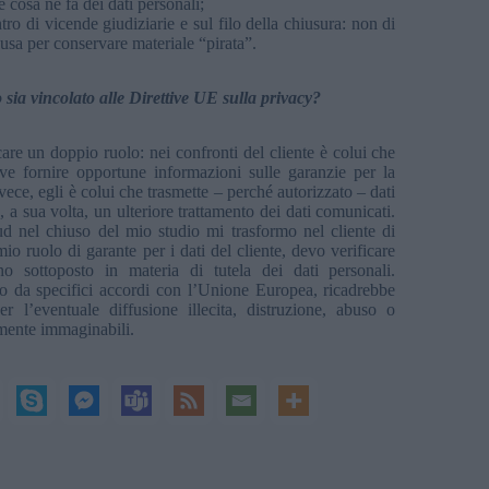
 cosa ne fa dei dati personali;
 di vicende giudiziarie e sul filo della chiusura: non di
o usa per conservare materiale “pirata”.
o sia vincolato alle Direttive UE sulla privacy?
ocare un doppio ruolo: nei confronti del cliente è colui che
eve fornire opportune informazioni sulle garanzie per la
vece, egli è colui che trasmette – perché autorizzato – dati
, a sua volta, un ulteriore trattamento dei dati comunicati.
d nel chiuso del mio studio mi trasformo nel cliente di
o ruolo di garante per i dati del cliente, devo verificare
o sottoposto in materia di tutela dei dati personali.
to da specifici accordi con l’Unione Europea, ricadrebbe
r l’eventuale diffusione illecita, distruzione, abuso o
lmente immaginabili.