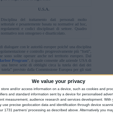
U.S.A.
Disciplina del trattamento dati personali molto
settoriale e pesantemente basata su normative ad hoc,
regolamenti e codici disciplinari di settore. Quadro
normativo non omogeneo e disarticolato.
di dialogare con le autorità europee poiché una disciplina
egolamentazione e controllo progressivamente più “forti”,
he sono solite operare anche nel territorio europeo. Dal
Harbor Program
“, il quale consente alle aziende USA di
una breve serie di obblighi circa la tutela dei dati dei
la tutela” previsto dalla Commissione Europea per gli stati
We value your privacy
store and/or access information on a device, such as cookies and pro
ifiers and standard information sent by a device for personalised adver
adeguatezza” (dei metodi per la tutela dei dati personali)
tent measurement, audience research and services development.
With 
i autorità garanti come la nostra;
 use precise geolocation data and identification through device scanni
itenute “adeguate” alla tutela della privacy;
ur 1731 partners’ processing as described above. Alternatively you may 
edere l’approvazione preventiva o essa verrà