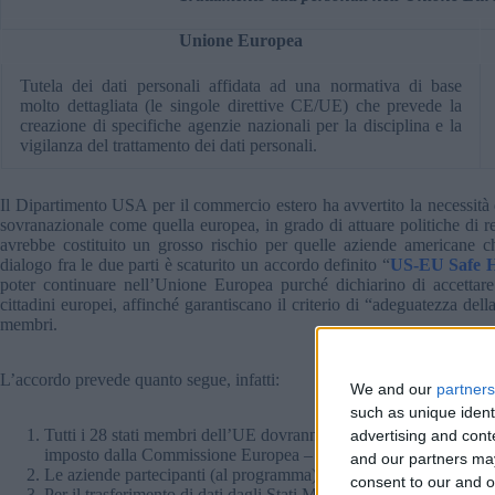
Unione Europea
Tutela dei dati personali affidata ad una normativa di base
molto dettagliata (le singole direttive CE/UE) che prevede la
creazione di specifiche agenzie nazionali per la disciplina e la
vigilanza del trattamento dei dati personali.
Il Dipartimento USA per il commercio estero ha avvertito la necessità 
sovranazionale come quella europea, in grado di attuare politiche di r
avrebbe costituito un grosso rischio per quelle aziende americane c
dialogo fra le due parti è scaturito un accordo definito “
US-EU Safe 
poter continuare nell’Unione Europea purché dichiarino di accettare 
cittadini europei, affinché garantiscano il criterio di “adeguatezza del
membri.
L’accordo prevede quanto segue, infatti:
We and our
partners
such as unique ident
Tutti i 28 stati membri dell’UE dovranno rispettare il criterio di “
advertising and con
imposto dalla Commissione Europea – quindi anche la creazione d
and our partners may
Le aziende partecipanti (al programma) saranno automaticamente r
consent to our and o
Per il trasferimento di dati dagli Stati Membri si rinuncerà a chi