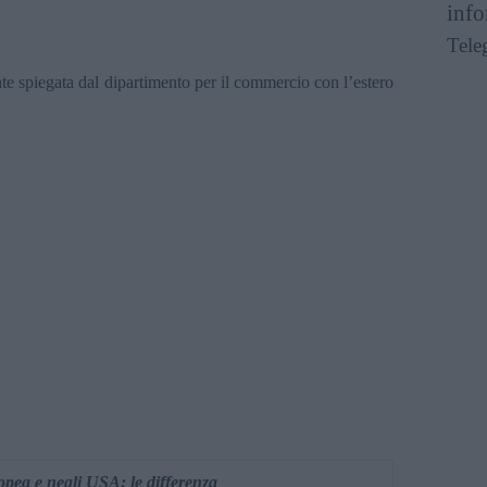
info
Tele
e spiegata dal dipartimento per il commercio con l’estero
opea e negli USA: le differenza