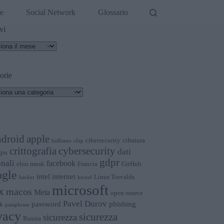
de
Social Network
Glossario
vi
vi
orie
orie
apple
ndroid
cibersecurity
cifratura
bullismo
chip
crittografia
cybersecurity
dati
cpu
gdpr
nali
facebook
elon musk
Francia
GitHub
gle
intel
internet
Linus Torvalds
hacker
kernel
microsoft
x
macos
Meta
open source
Pavel Durov
password
phishing
k
passphrase
vacy
sicurezza
sicurezza
Russia