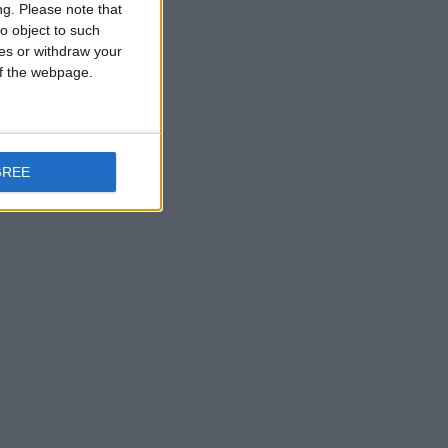
ng.
Please note that
o object to such
ces or withdraw your
 of the webpage.
GREE