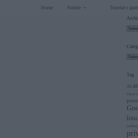
Home
Notizie
Tutorial e gui
Archi
Archi
Categ
Categ
Tag
a
AI
Cloud
perso
Goo
linu
outloo
pri