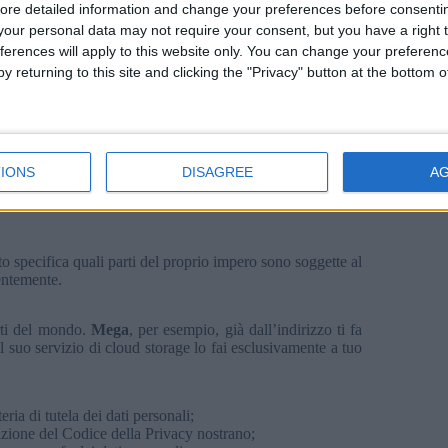
ore detailed information and change your preferences before consenti
our personal data may not require your consent, but you have a right t
no esaminati direttamente negli USA;
ferences will apply to this website only. You can change your preferen
n precludere la partecipazione a piccole e medie imprese
y returning to this site and clicking the "Privacy" button at the bottom
re prodotti e servizi provenienti dagli Stati Uniti. Il sito
e permette immediatamente di sapere le
aziende aderenti al
 sorpresa quando ho scoperto che
Dropbox
, l’arcinoto
IONS
DISAGREE
A
no (come me e tanti altri Colleghi),
ha aderito solo poco
biamo usato Dropbox illegalmente
per memorizzare i
to specifica quali parti del proprio impero sono soggette al
entemente.
arti del mondo.
Mega
, per esempio, già dall’indirizzo ti fa
 al suo servizio di cloud storage lo fai esclusivamente a tuo
a di tutela dei dati personali;
cazione del Codice della Privacy nostrano;