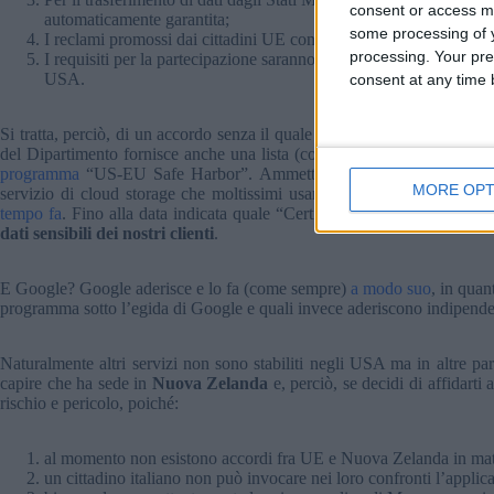
consent or access m
automaticamente garantita;
some processing of y
I reclami promossi dai cittadini UE contro le aziende USA saran
processing. Your pre
I requisiti per la partecipazione saranno ridotti al minimo per no
USA.
consent at any time b
Si tratta, perciò, di un accordo senza il quale oggi non potremmo utilizza
del Dipartimento fornisce anche una lista (con motore di ricerca) ch
programma
“US-EU Safe Harbor”. Ammetto che non è stata poca la
MORE OPT
servizio di cloud storage che moltissimi usano per il lavoro quotidia
tempo fa
. Fino alla data indicata quale “Certificazione Originaria”,
ab
dati sensibili dei nostri clienti
.
E Google? Google aderisce e lo fa (come sempre)
a modo suo
, in quan
programma sotto l’egida di Google e quali invece aderiscono indipend
Naturalmente altri servizi non sono stabiliti negli USA ma in altre p
capire che ha sede in
Nuova Zelanda
e, perciò, se decidi di affidarti
rischio e pericolo, poiché:
al momento non esistono accordi fra UE e Nuova Zelanda in materi
un cittadino italiano non può invocare nei loro confronti l’appli