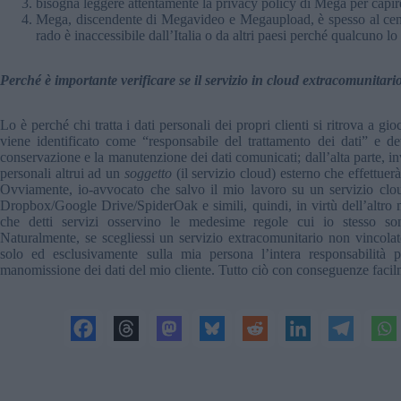
bisogna leggere attentamente la privacy policy di Mega per capire
Mega, discendente di Megavideo e Megaupload, è spesso al centro
rado è inaccessibile dall’Italia o da altri paesi perché qualcuno l
Perché è importante verificare se il servizio in cloud extracomunitari
Lo è perché chi tratta i dati personali dei propri clienti si ritrova a gi
viene identificato come “responsabile del trattamento dei dati” e d
conservazione e la manutenzione dei dati comunicati; dall’alta parte, in
personali altrui ad un
soggetto
(il servizio cloud) esterno che effettuerà
Ovviamente, io-avvocato che salvo il mio lavoro su un servizio clou
Dropbox/Google Drive/SpiderOak e simili, quindi, in virtù dell’altro mi
che detti servizi osservino le medesime regole cui io stesso son
Naturalmente, se scegliessi un servizio extracomunitario non vincola
solo ed esclusivamente sulla mia persona l’intera responsabilità pe
manomissione dei dati del mio cliente. Tutto ciò con conseguenze faci