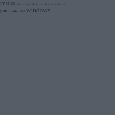
rmatica
silicon
smartphone
social
social networks
windows
gram
usa
twitter