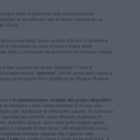
andosi dietro il paravento della (loro) sicurezza
erabilità in un software, non lo hanno comunicato al
o illeciti.
 poco ortodossi, hanno portato alla luce le pratiche e
e la Microsoft) su come si poteva essere spiati
o tutti, a cominciare dal produttore del software vittima.
 il fiato sospeso per alcune settimane? Come li
rli semplicemente “
estortori
” perché questi nulla hanno a
o usato gli strumenti NSA pubblicati da Shadow Brokers
ifesa è
la manutenzione costante dei propri dispositivi
la soluzione a tutti i nostri problemi di lavoro, anzi
anto tale, meritevole di attenzione costante. In mano non
 macchine per scrivere: siamo divenuti proprietari di
avoro, dall’altro, invece, sono come porte sempre aperte
tici ci consente di stare un po’ più tranquilli ma non ci
tanzialmente fermato, sappiate che è appena stato
en 7 falle
fra quelle scoperte e usate anche dall’NSA. Il