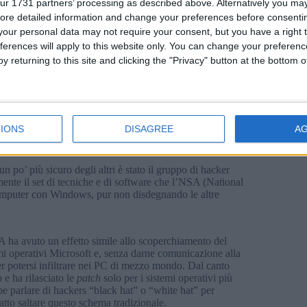
indows 10 è giunto al terzo aggiornamento (“Creators
ur 1731 partners’ processing as described above. Alternatively you may 
dente (“Anniversary Update”); al contrario, usare
ore detailed information and change your preferences before consenti
e”, è del tutto inutile oltre che non
sicuro
. Infatti, fra
our personal data may not require your consent, but you have a right t
olo ad un’interfaccia parzialmente ridisegnata (per
ferences will apply to this website only. You can change your preferen
o ad essere diverso.
y returning to this site and clicking the "Privacy" button at the bottom
ienti di lavoro oggi. All’epoca era davvero il
non plus
mo frenetico e queste non vengono più corrette da
 per PC con processori più vecchi della serie Intel
, con la speranza che molti amministratori si decidano ad
IONS
DISAGREE
A
 po’ più sicuro degli altri è stato il gruppo di hacker
ente il set di tecniche e di software che l’NSA (National
computer con Windows, pur non disdegnando le altre
A ha avuto un effetto simile allo scoperchiamento del
emi operativi Microsoft e, senza darne comunicazione alla
r potersi infiltrare nei PC di mezzo mondo. Dal canto
 e ha rilasciato le
patch
solo per i sistemi operativi più
be parlare di hackers “black hat” o “white hat” per
atto saltare questo schema tradizionale.