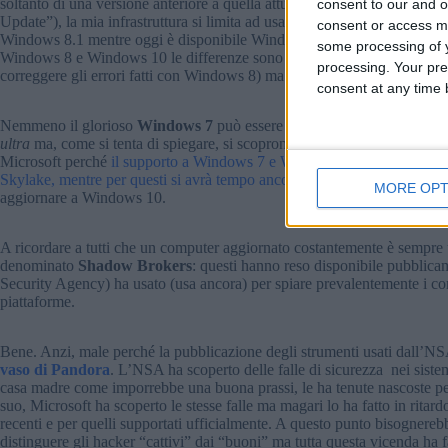
soltanto di una versione anteriore a quella attuale. Come dire: oggi W
consent to our and o
Update”), la mia infrastruttura si limita ad usare l’aggiornamento prece
consent or access m
Windows 8.1 mentre oggi è disponibile Windows 10 con “Creators Updat
some processing of y
Windows 8 e Windows 10 le differenze sono abissali e non si limitano s
processing. Your pre
correggere gli errori fatti con Windows 8) ma è proprio il codice intern
consent at any time b
Nemmeno il glorioso
Windows 7
può essere più ritenuto sicuro in amb
ultra
ma, come si tenta di spiegare, si scoprono falle di sicurezza a rit
Microsoft perché
il supporto a Windows 7 e Windows 8.1 è già terminato
Skylake, mentre per questi si avrà tempo ancora fino al luglio del 2018
MORE OPT
aggiornare a Windows 10.
A ricordare a tutti che un computer aggiornato costantemente è sempre un
denominato
Shadow Brokers
: questi hanno reso disponibile pubblicam
Security Agency) ha usato (usa ancora) per spiare prevalentemente i 
piattaforme.
Bene. Anzi, male perché la pubblicazione degli strumenti usati dall’NS
vaso di Pandora
. L’NSA ha scoperto delle falle di sicurezza nei sist
casa madre come imporrebbe una buona prassi, le ha tenute nascoste pe
suo, Microsoft ha scoperto le stesse falle ma magari lo ha fatto in ritardo
recenti e per quelli supportati ufficialmente. A questo punto bisognereb
distinguere gli hacker “cattivi” dai “buoni” ma tutta questa vicenda ha f