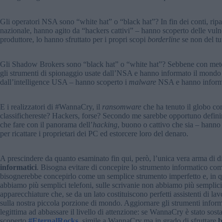
Gli operatori NSA sono “white hat” o “black hat”? In fin dei conti, ripar
nazionale, hanno agito da “hackers cattivi” – hanno scoperto delle vuln
produttore, lo hanno sfruttato per i propri scopi
borderline
se non del tutt
Gli Shadow Brokers sono “black hat” o “white hat”? Sebbene con metodi
gli strumenti di spionaggio usate dall’NSA e hanno informato il mondo (
dall’intelligence USA – hanno scoperto i
malware
NSA e hanno informat
E i realizzatori di #WannaCry, il
ransomware
che ha tenuto il globo con
classifichereste? Hackers, forse? Secondo me sarebbe opportuno defini
che fare con il panorama dell’
hacking
, buono o cattivo che sia – hann
per ricattare i proprietari dei PC ed estorcere loro del denaro.
A prescindere da quanto esaminato fin qui, però, l’unica vera arma di d
informatici
. Bisogna evitare di concepire lo strumento informatico come 
bisognerebbe concepirlo come un semplice strumento imperfetto e, in qu
abbiamo più semplici telefoni, sulle scrivanie non abbiamo più semplici
apparecchiature che, se da un lato costituiscono perfetti assistenti di l
sulla nostra piccola porzione di mondo. Aggiornare gli strumenti informa
legittima ad abbassare il livello di attenzione: se WannaCry è stato sos
scoperto
#EternalRocks
, simile a WannaCry ma in grado di sfruttare
b