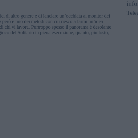
info
Tele
ci di altro genere e di lanciare un’occhiata ai monitor dei
e
però è uno dei metodi con cui riesco a farmi un’idea
e di chi vi lavora. Purtroppo spesso il panorama è desolante
gioco del Solitario in piena esecuzione, quanto, piuttosto,