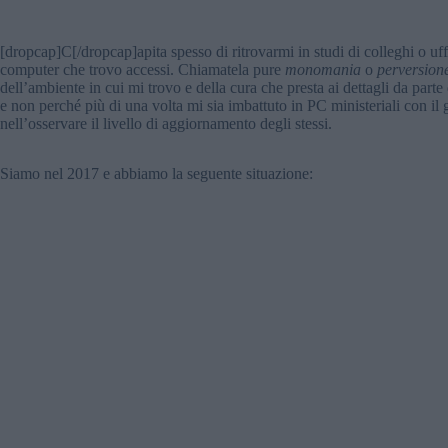
[dropcap]C[/dropcap]apita spesso di ritrovarmi in studi di colleghi o uffi
computer che trovo accessi. Chiamatela pure
monomani
a
o
perversion
dell’ambiente in cui mi trovo e della cura che presta ai dettagli da part
e non perché più di una volta mi sia imbattuto in PC ministeriali con il 
nell’osservare il livello di aggiornamento degli stessi.
Siamo nel 2017 e abbiamo la seguente situazione: