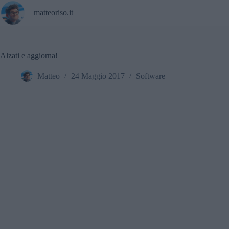
Salta
matteoriso.it
al
contenuto
Alzati e aggiorna!
Matteo
24 Maggio 2017
Software