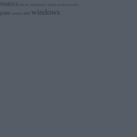
rmatica
silicon
smartphone
social
social networks
windows
gram
usa
twitter