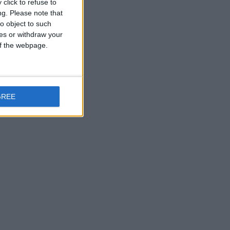
click to refuse to
ng.
Please note that
o object to such
ces or withdraw your
 of the webpage.
GREE