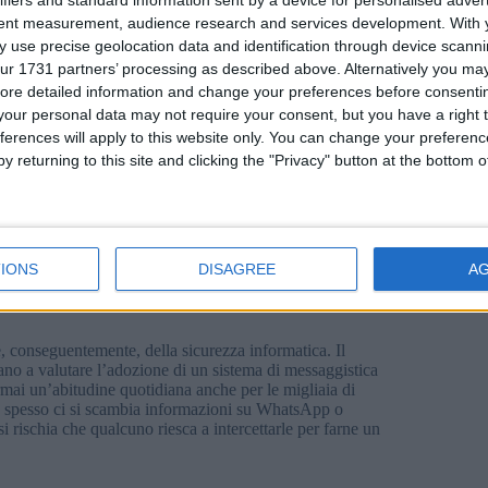
ifiers and standard information sent by a device for personalised adver
tent measurement, audience research and services development.
With 
 use precise geolocation data and identification through device scanni
ur 1731 partners’ processing as described above. Alternatively you may 
ore detailed information and change your preferences before consenti
our personal data may not require your consent, but you have a right t
ferences will apply to this website only. You can change your preferen
y returning to this site and clicking the "Privacy" button at the bottom
IONS
DISAGREE
A
e, conseguentemente, della sicurezza informatica. Il
iano a valutare l’adozione di un sistema di messaggistica
mai un’abitudine quotidiana anche per le migliaia di
, spesso ci si scambia informazioni su WhatsApp o
 rischia che qualcuno riesca a intercettarle per farne un