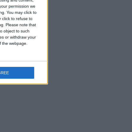
tising and content,
your permission we
ng. You may click to
click to refuse to
ng.
Please note that
o object to such
ces or withdraw your
 of the webpage.
GREE