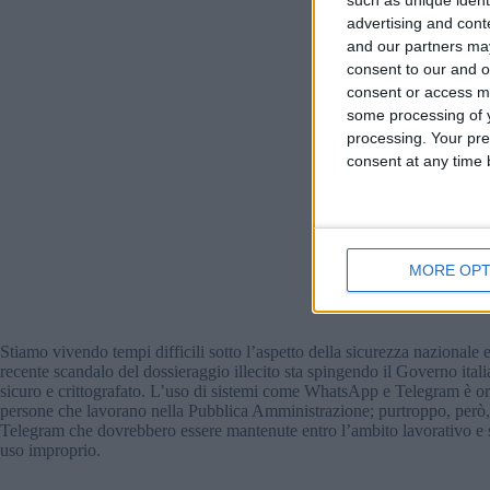
such as unique ident
advertising and con
and our partners may
consent to our and o
consent or access m
some processing of y
processing. Your pre
consent at any time b
MORE OPT
Stiamo vivendo tempi difficili sotto l’aspetto della sicurezza nazionale 
recente scandalo del dossieraggio illecito sta spingendo il Governo ital
sicuro e crittografato. L’uso di sistemi come WhatsApp e Telegram è or
persone che lavorano nella Pubblica Amministrazione; purtroppo, però
Telegram che dovrebbero essere mantenute entro l’ambito lavorativo e si
uso improprio.