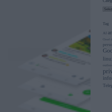
Categ
Categ
Tag
a
AI
Cloud
perso
Goo
linu
outloo
pri
info
Tele