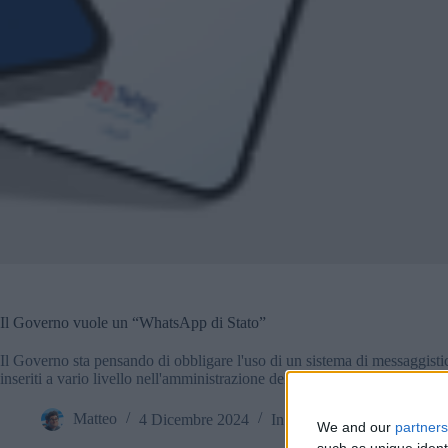
Il Governo vuole un “WhatsApp di Stato”
Il Governo sta pensando di obbligare l'uso di un sistema di messaggistica
inseriti a vario livello nell'amministrazione della cosa pubblica.
Matteo
4 Dicembre 2024
In evidenza
,
Notizie
,
Sicure
We and our
partners