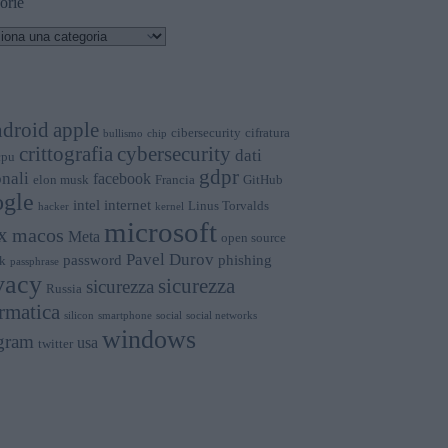
orie
orie
apple
ndroid
cibersecurity
cifratura
bullismo
chip
crittografia
cybersecurity
dati
cpu
gdpr
nali
facebook
elon musk
Francia
GitHub
gle
intel
internet
Linus Torvalds
hacker
kernel
microsoft
x
macos
Meta
open source
Pavel Durov
password
phishing
k
passphrase
vacy
sicurezza
sicurezza
Russia
rmatica
silicon
smartphone
social
social networks
windows
gram
usa
twitter