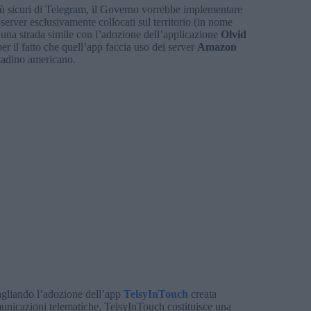
ù sicuri di Telegram, il Governo vorrebbe implementare
 server esclusivamente collocati sul territorio (in nome
una strada simile con l’adozione dell’applicazione
Olvid
er il fatto che quell’app faccia uso dei server
Amazon
ttadino americano.
 vagliando l’adozione dell’app
TelsyInTouch
creata
municazioni telematiche. TelsyInTouch costituisce una