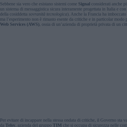
Sebbene sia vero che esistano sistemi come
Signal
considerati anche pi
un sistema di messaggistica sicura interamente progettata in Italia e con
della cosiddetta
sovranità tecnologica
). Anche la Francia ha imboccato 
ma l’esperimento non è rimasto esente da critiche e in particolar modo p
Web Services (AWS)
, ossia di un’azienda di proprietà privata di un ci
Per evitare di incappare nella stessa ondata di critiche, il Governo sta
da
Telsy
, azienda del gruppo
TIM
che si occupa di sicurezza nelle co