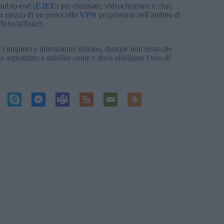
end-to-end (
E2EE
) per chiamate, videochiamate e chat,
 per mezzo di un protocollo
VPN
proprietario nell’ambito di
i TelsyInTouch.
” completo e interamente italiano, dunque non resta che
te soprattutto a stabilire come e dove obbligare l’uso di