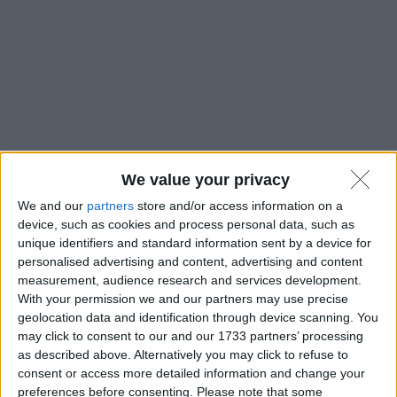
We value your privacy
We and our
partners
store and/or access information on a
[dropcap]D[/dropcap]alle mie parti esiste un proverbio dialettale
device, such as cookies and process personal data, such as
che afferma che “
u scarparu camina ch’i scarpi rutti
“, il che
dal dialetto reggino si traduce come “
il calzolaio cammina con
unique identifiers and standard information sent by a device for
le scarpe rotte
“. Penso che nessun proverbio sia più adeguato
personalised advertising and content, advertising and content
per la mia categoria professionale quando si parla di
measurement, audience research and services development.
trattamento dei dati personali
. In quanto avvocati, dovremmo
With your permission we and our partners may use precise
ben conoscere la normativa vigente – il Regolamento Generale
geolocation data and identification through device scanning. You
per la Protezione Dati n. 670/2016/UE (“RGPD” o “GDPR”
may click to consent to our and our 1733 partners’ processing
per gli amici) e il Decreto Legislativo n. 101/2018 – e, in
quanto avvocati dell’era telematica, dovremmo ben conoscere
as described above. Alternatively you may click to refuse to
gli strumenti e i servizi informatici che quotidianamente usiamo
consent or access more detailed information and change your
in ambito professionale. Nonostante tutto, però, le parole spese
preferences before consenting.
Please note that some