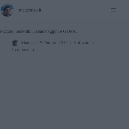
Salta
al
matteoriso.it
contenuto
Piccole, incredibili, sbadataggini e GDPR.
Matteo
5 Ottobre 2019
Software
1 commento