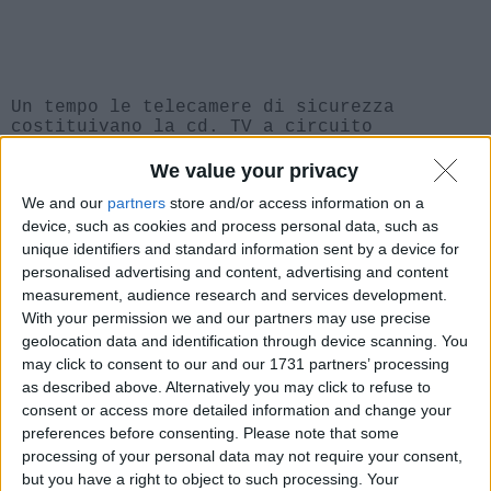
Un tempo le telecamere di sicurezza
costituivano la cd. TV a circuito
chiuso (alias
) poiché il loro
CCTV
sistema iniziava e finiva con
We value your privacy
l’apparecchiatura che sovrintendeva la
We and our
partners
store and/or access information on a
visualizzazione dei flussi video e la
loro registrazione. Tutto collegato
device, such as cookies and process personal data, such as
via cavo, tutto inserito in un
unique identifiers and standard information sent by a device for
impianto ben progettato e ben
personalised advertising and content, advertising and content
installato da personale specializzato
measurement, audience research and services development.
che sapeva cosa fare e dove mettere le
With your permission we and our partners may use precise
mani, e quello era davvero un sistema
geolocation data and identification through device scanning. You
di sicurezza.
may click to consent to our and our 1731 partners’ processing
as described above. Alternatively you may click to refuse to
L’evoluzione tecnologica ha fatto il
consent or access more detailed information and change your
resto: dapprima il Wi-Fi ha sostituito
preferences before consenting.
Please note that some
i cavi per collegare le telecamere,
processing of your personal data may not require your consent,
poi l’impianto è divenuto accessibile
da remoto, persino attraverso oscuri
but you have a right to object to such processing. Your