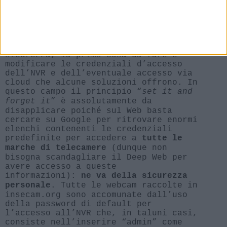
Il soggiorno di un
appartamento (immagine
fortemente alterata per ovvie
ragioni).
Bisogna ribadire il concetto: quando
si acquistano delle telecamere di
sicurezza, la prima cosa da fare è
modificare le credenziali d’accesso
dell’NVR e dell’eventuale accesso via
cloud che alcune soluzioni offrono. In
questo campo il principio “
set it and
forget it
” è assolutamente da
disapplicare poiché sul Web basta
cercare su Google per ritrovare enormi
elenchi contenenti le credenziali
predefinite per accedere a
tutte le
(dunque non
marche di telecamere
bisogna scandagliare il Deep Web per
avere accesso a queste
informazioni):
ne va della sicurezza
. Tutte le webcam raccolte in
personale
insecam.org sono accomunate dall’uso
della password di default per
l’accesso all’NVR che, in taluni casi,
consiste nell’inserire “admin” come